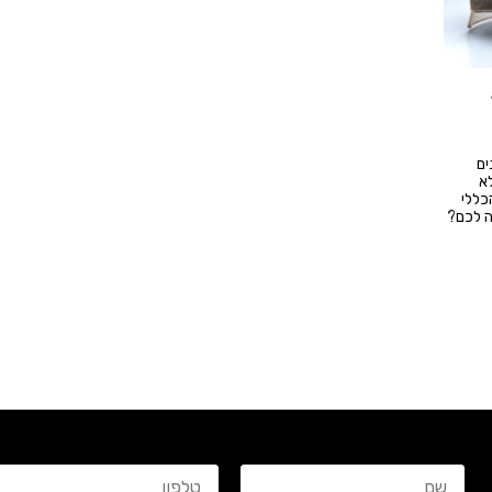
ים
לא
כללי
ה לכם?